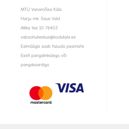
MTÜ Vanamõisa Küla
Harju mk. Saue Vald
Allika tee 10 76403
vabaohukeskus@kodukyla.ee
Eelmüügis saab tasuda peamiste
Eesti pangalinkidega või
pangakaardiga.