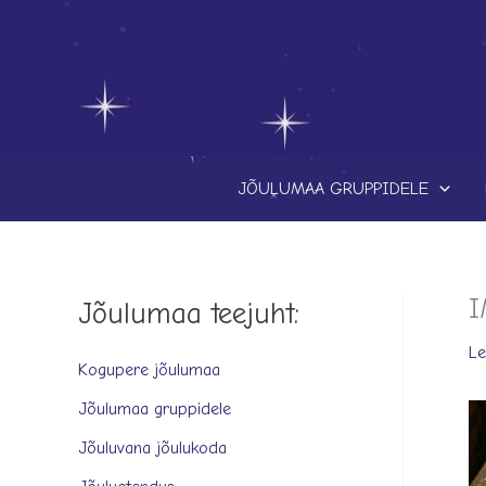
Skip
to
content
JÕULUMAA GRUPPIDELE
I
Jõulumaa teejuht:
L
Kogupere jõulumaa
Jõulumaa gruppidele
Jõuluvana jõulukoda