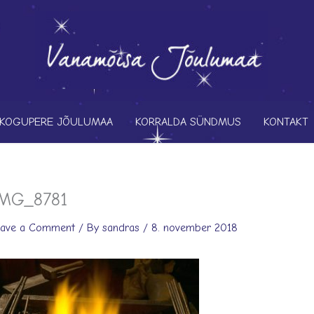
KOGUPERE JÕULUMAA
KORRALDA SÜNDMUS
KONTAKT
MG_8781
eave a Comment
/ By
sandras
/
8. november 2018