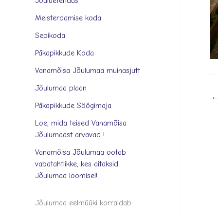
Jõuluetendus
Meisterdamise koda
Sepikoda
Päkapikkude Koda
Vanamõisa Jõulumaa muinasjutt
Jõulumaa plaan
Päkapikkude Söögimaja
Loe, mida teised Vanamõisa
Jõulumaast arvavad !
Vanamõisa Jõulumaa ootab
vabatahtlikke, kes aitaksid
Jõulumaa loomisel!
Jõulumaa eelmüüki korraldab: