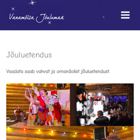
Skip
to
content
Jõuluetendus
Vaadata saab vahvat ja omanäolist jõuluetendust.