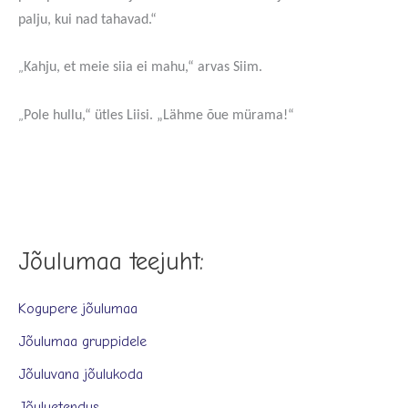
palju, kui nad tahavad.“
„
Kahju, et meie siia ei mahu,“ arvas Siim.
„
Pole hullu,“ ütles Liisi. „Lähme õue mürama!“
Jõulumaa teejuht:
Kogupere jõulumaa
Jõulumaa gruppidele
Jõuluvana jõulukoda
Jõuluetendus