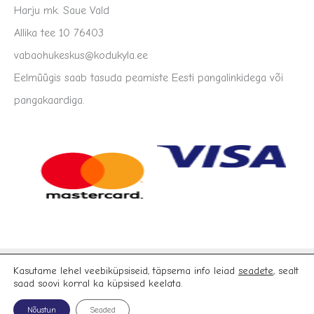
Harju mk. Saue Vald
Allika tee 10 76403
vabaohukeskus@kodukyla.ee
Eelmüügis saab tasuda peamiste Eesti pangalinkidega või
pangakaardiga.
Kasutame lehel veebiküpsiseid, täpsema info leiad
seadete
, sealt
saad soovi korral ka küpsised keelata.
Copyright © 2026 Vanamõisa jõulumaa |
Bwebbie
Nõustun
Seaded