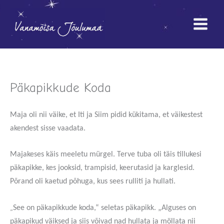
Skip
to
content
Päkapikkude Koda
Maja oli nii väike, et Iti ja Siim pidid kükitama, et väikestest
akendest sisse vaadata.
Majakeses käis meeletu mürgel. Terve tuba oli täis tillukesi
päkapikke, kes jooksid, trampisid, keerutasid ja karglesid.
Põrand oli kaetud põhuga, kus sees rulliti ja hullati.
„
See on päkapikkude koda,“ seletas päkapikk. „Alguses on
päkapikud väiksed ja siis võivad nad hullata ja möllata nii