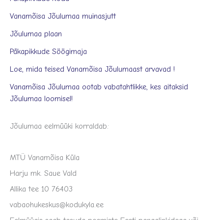
Vanamõisa Jõulumaa muinasjutt
Jõulumaa plaan
Päkapikkude Söögimaja
Loe, mida teised Vanamõisa Jõulumaast arvavad !
Vanamõisa Jõulumaa ootab vabatahtlikke, kes aitaksid
Jõulumaa loomisel!
Jõulumaa eelmüüki korraldab:
MTÜ Vanamõisa Küla
Harju mk. Saue Vald
Allika tee 10 76403
vabaohukeskus@kodukyla.ee