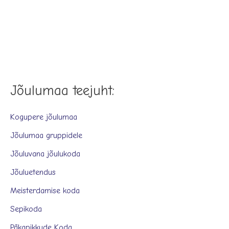
Jõulumaa teejuht:
Kogupere jõulumaa
Jõulumaa gruppidele
Jõuluvana jõulukoda
Jõuluetendus
Meisterdamise koda
Sepikoda
Päkapikkude Koda