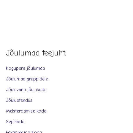
Jõulumaa teejuht:
Kogupere jõulumaa
Jõulumaa gruppidele
Jõuluvana jõulukoda
Jõuluetendus
Meisterdamise koda
Sepikoda
Päkapikkude Koda