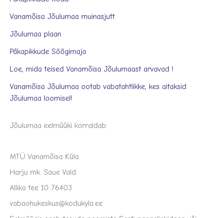
Vanamõisa Jõulumaa muinasjutt
Jõulumaa plaan
Päkapikkude Söögimaja
Loe, mida teised Vanamõisa Jõulumaast arvavad !
Vanamõisa Jõulumaa ootab vabatahtlikke, kes aitaksid
Jõulumaa loomisel!
Jõulumaa eelmüüki korraldab:
MTÜ Vanamõisa Küla
Harju mk. Saue Vald
Allika tee 10 76403
vabaohukeskus@kodukyla.ee