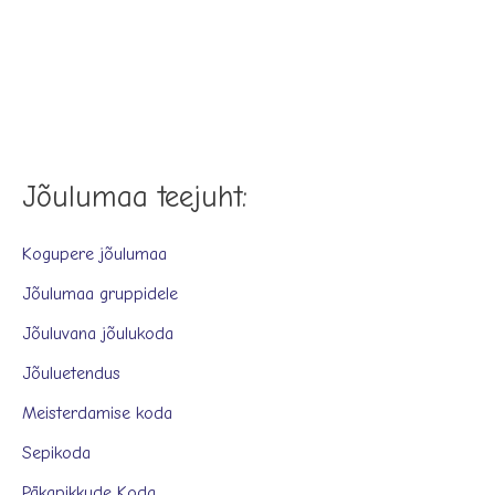
Jõulumaa teejuht:
Kogupere jõulumaa
Jõulumaa gruppidele
Jõuluvana jõulukoda
Jõuluetendus
Meisterdamise koda
Sepikoda
Päkapikkude Koda