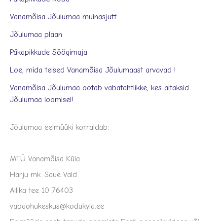
Vanamõisa Jõulumaa muinasjutt
Jõulumaa plaan
Päkapikkude Söögimaja
Loe, mida teised Vanamõisa Jõulumaast arvavad !
Vanamõisa Jõulumaa ootab vabatahtlikke, kes aitaksid
Jõulumaa loomisel!
Jõulumaa eelmüüki korraldab:
MTÜ Vanamõisa Küla
Harju mk. Saue Vald
Allika tee 10 76403
vabaohukeskus@kodukyla.ee