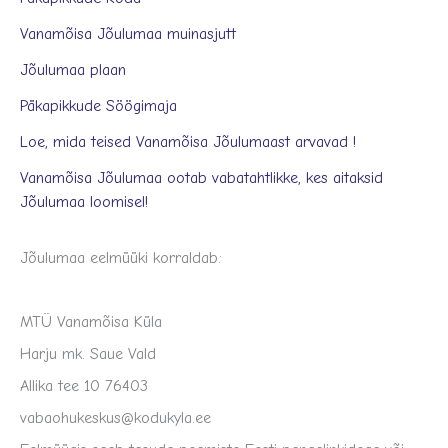
Vanamõisa Jõulumaa muinasjutt
Jõulumaa plaan
Päkapikkude Söögimaja
Loe, mida teised Vanamõisa Jõulumaast arvavad !
Vanamõisa Jõulumaa ootab vabatahtlikke, kes aitaksid
Jõulumaa loomisel!
Jõulumaa eelmüüki korraldab:
MTÜ Vanamõisa Küla
Harju mk. Saue Vald
Allika tee 10 76403
vabaohukeskus@kodukyla.ee