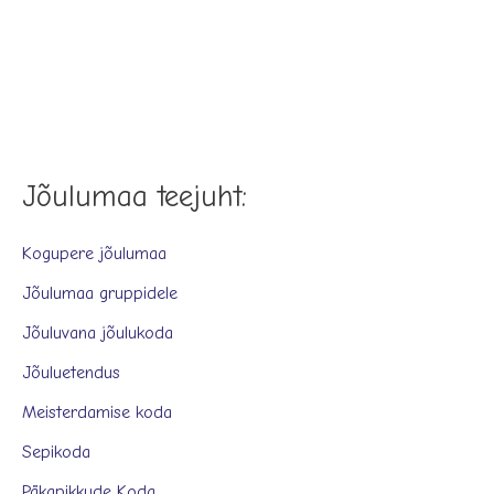
Jõulumaa teejuht:
Kogupere jõulumaa
Jõulumaa gruppidele
Jõuluvana jõulukoda
Jõuluetendus
Meisterdamise koda
Sepikoda
Päkapikkude Koda