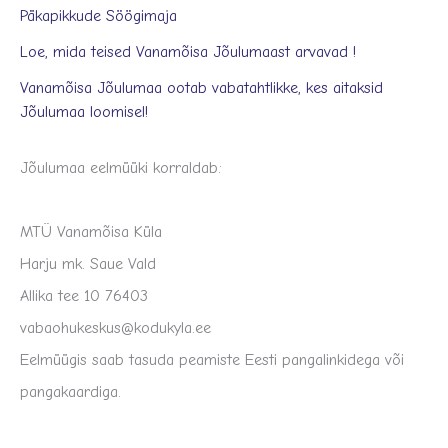
Päkapikkude Söögimaja
Loe, mida teised Vanamõisa Jõulumaast arvavad !
Vanamõisa Jõulumaa ootab vabatahtlikke, kes aitaksid
Jõulumaa loomisel!
Jõulumaa eelmüüki korraldab:
MTÜ Vanamõisa Küla
Harju mk. Saue Vald
Allika tee 10 76403
vabaohukeskus@kodukyla.ee
Eelmüügis saab tasuda peamiste Eesti pangalinkidega või
pangakaardiga.