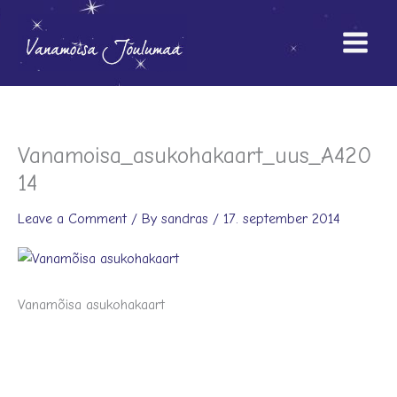
Skip
to
content
Vanamoisa_asukohakaart_uus_A420
14
Leave a Comment
/ By
sandras
/
17. september 2014
Vanamõisa asukohakaart