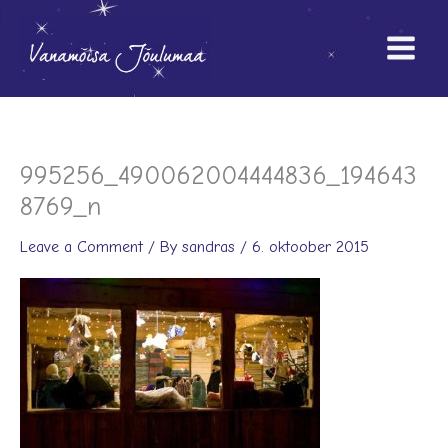
Skip
to
content
995256_490062004444836_194643
8769_n
Leave a Comment
/ By
sandras
/
6. oktoober 2015