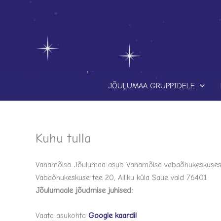
Skip
to
content
JÕULUMAA GRUPPIDELE
Kuhu tulla
Vanamõisa Jõulumaa asub Vanamõisa vabaõhukeskuse
Vabaõhukeskuse tee 20, Alliku küla Saue vald 76401
Jõulumaale jõudmise juhised:
Vaata asukohta
Google kaardil