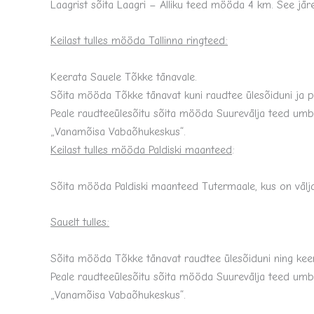
Laagrist sõita Laagri – Alliku teed mööda 4 km. See jär
Keilast tulles mööda Tallinna ringteed:
Keerata Sauele Tõkke tänavale.
Sõita mööda Tõkke tänavat kuni raudtee ülesõiduni ja p
Peale raudteeülesõitu sõita mööda Suurevälja teed umbes
„Vanamõisa Vabaõhukeskus“.
Keilast tulles mööda Paldiski maanteed
:
Sõita mööda Paldiski maanteed Tutermaale, kus on välj
Sauelt tulles:
Sõita mööda Tõkke tänavat raudtee ülesõiduni ning kee
Peale raudteeülesõitu sõita mööda Suurevälja teed umbes
„Vanamõisa Vabaõhukeskus“.