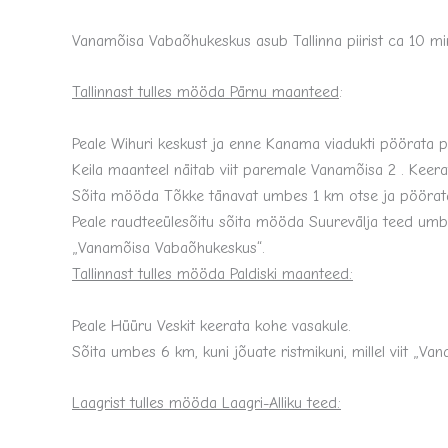
Vanamõisa Vabaõhukeskus asub Tallinna piirist ca 10 
Tallinnast tulles mööda Pärnu maanteed
:
Peale Wihuri keskust ja enne Kanama viadukti pöörata p
Keila maanteel näitab viit paremale Vanamõisa 2 . Keera
Sõita mööda Tõkke tänavat umbes 1 km otse ja pöörata se
Peale raudteeülesõitu sõita mööda Suurevälja teed umbes
„Vanamõisa Vabaõhukeskus“.
Tallinnast tulles mööda Paldiski maanteed:
Peale Hüüru Veskit keerata kohe vasakule.
Sõita umbes 6 km, kuni jõuate ristmikuni, millel viit „V
Laagrist tulles mööda Laagri-Alliku teed: