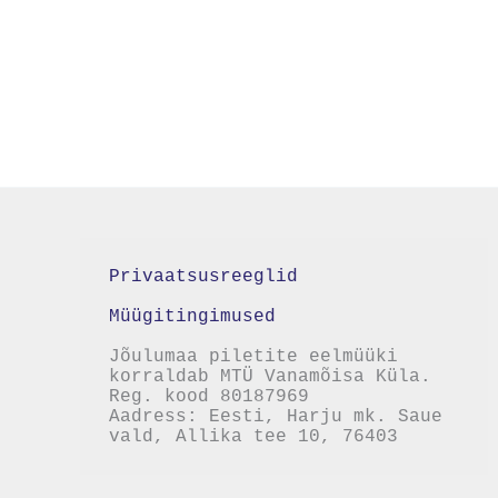
Privaatsusreeglid 
Müügitingimused
Jõulumaa piletite eelmüüki 
korraldab MTÜ Vanamõisa Küla.

Reg. kood 80187969

Aadress: Eesti, Harju mk. Saue 
vald, Allika tee 10, 76403