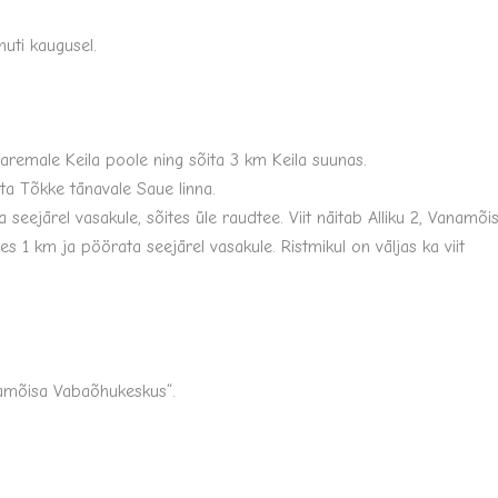
minuti kaugusel.
aremale Keila poole ning sõita 3 km Keila suunas.
ta Tõkke tänavale Saue linna.
ejärel vasakule, sõites üle raudtee. Viit näitab Alliku 2, Vanamõis
 1 km ja pöörata seejärel vasakule. Ristmikul on väljas ka viit
anamõisa Vabaõhukeskus“.