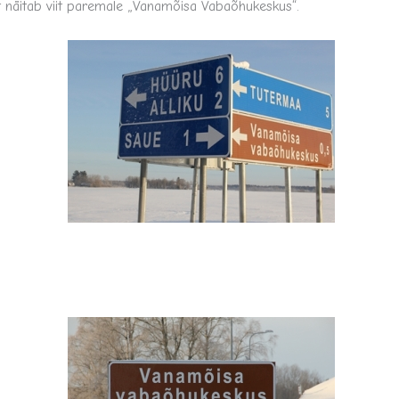
st näitab viit paremale „Vanamõisa Vabaõhukeskus“.