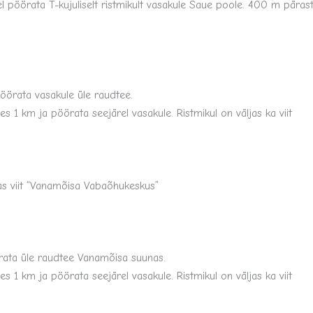
el pöörata T-kujuliselt ristmikult vasakule Saue poole. 400 m pära
öörata vasakule üle raudtee.
 1 km ja pöörata seejärel vasakule. Ristmikul on väljas ka viit
as viit “Vanamõisa Vabaõhukeskus”
rata üle raudtee Vanamõisa suunas.
 1 km ja pöörata seejärel vasakule. Ristmikul on väljas ka viit